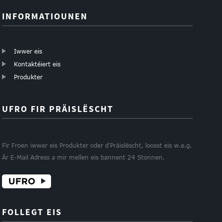
INFORMATIOUNEN
Iwwer eis
Kontaktéiert eis
Produkter
UFRO FIR PRÄISLËSCHT
Fir Froen iwwer eis Produkter oder d'Präislëscht, loosst eis w.e.g.
Är E-Mail Adress a mir mellen eis bannent 24 Stonnen.
UFRO
FOLLEGT EIS