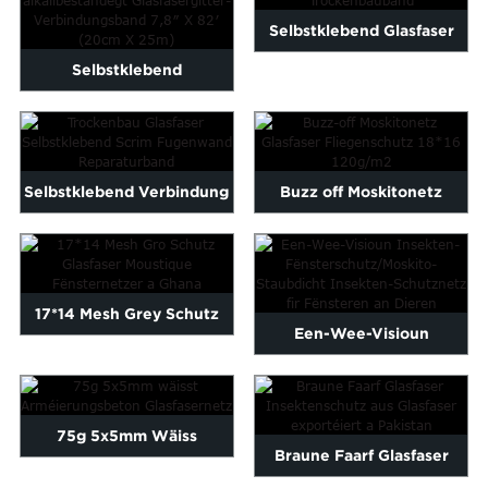
Selbstklebend Glasfaser
Selbstklebend
Mesh Band, Trockenmauer
alkalibeständeg
Mesh ...
Glasfasernetz ...
Selbstklebend Verbindung
Buzz off Moskitonetz
aus Trockenbaufaser aus
Glasfaser Fliegenschutz
Glasfaser...
18*...
17*14 Mesh Grey Schutz
Een-Wee-Visioun
Glasfaser Mosquito ...
Insektenschutz / Moskito-
Schutz ...
75g 5x5mm Wäiss
Braune Faarf Glasfaser
Arméierungsbeton