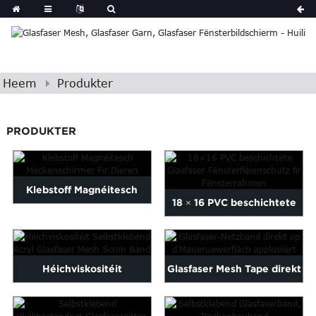
Heem
Produkter
PRODUKTER
Klebstoff Magnéitesch
18 × 16 PVC beschichtete
Méckenschirmer Fir Dieren
Glasfaser Fënster
Fliegenschutz ...
Héichviskositéit
Glasfaser Mesh Tape direkt
Selbstklebend Acrylfaser...
op d'Waasser applizéiert ...