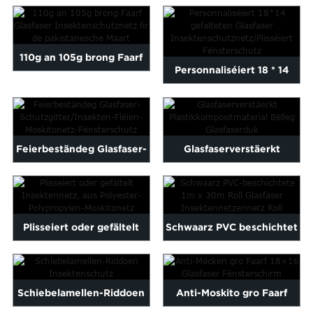
Insektenschutz exportéiert
Glasfaser...
t ...
110g an 105g brong Faarf
Personnaliséiert 18 * 14
Glasfaser Insektenschutz ...
gefalten Glasfaser
Insektenschutz ...
Feierbeständeg Glasfaser-
Glasfaserverstäerkt
Bildschiermnetz/Insekten-
Plastikkompositmaterial ...
Fléien-Mos...
Plisseiert oder gefältelt
Schwaarz PVC beschichtet
Insektennetz, aus
1m x 30m Roll Glasfaser
Polyester...
Insekten...
Schiebelamellen-Riddoen
Anti-Moskito gro Faarf