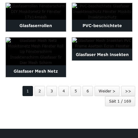
Insektenschutz
18×16 Glasfaser ...
Glasfaserrollen
PVC-beschichtete
Fënsterschutz DIY
Glasfaser Insektenschutz
Moskito-Netzwierk...
Fënster Mosquito...
Glasfaser Mesh Insekten
PVC Frame Asetzen
Glasfaser Mesh Netz
Screen ...
Moskitonetz Mesh
1
2
3
4
5
6
Weider >
>>
Fënsterro ...
Säit 1 / 169