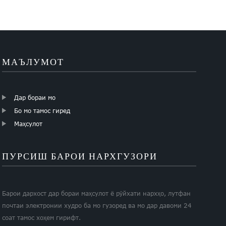
МАЪЛУМОТ
Дар бораи мо
Бо мо тамос гиред
Маҳсулот
ПУРСИШ БАРОИ НАРХГУЗОРИ
Барои дархост дар бораи маҳсулот ё рӯйхати нархҳо, лутфан
почтаи электронии худро ба мо гузоред ва мо дар давоми 24
соат тамос хоҳем гирифт.