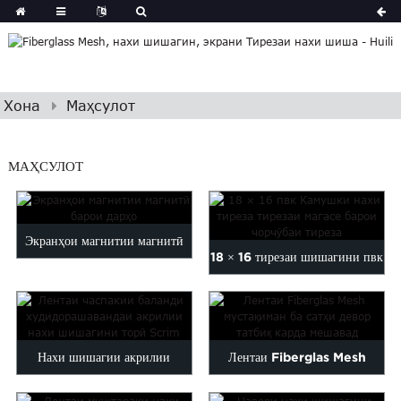
Хона
Маҳсулот
МАҲСУЛОТ
Экранҳои магнитии магнитӣ
18 × 16 тирезаи шишагини пвк
барои дарҳо
бо шишаи флешдор ...
Нахи шишагии акрилии
Лентаи Fiberglas Mesh
часпакии баланд
мустақиман ба Wa...