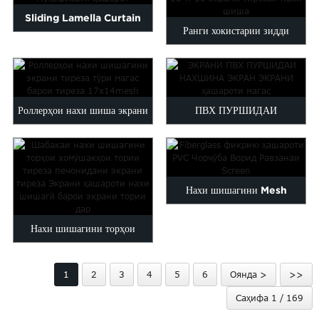
...
Sliding Lamella Curtain
Ранги хокистарии зидди
Муҳофизати ҳашарот
хомӯшакҳо 18 × 16 нахи
шишагӣ ...
Роллерҳои нахи шиша экрани
ПВХ ПУРШИДАИ
тиреза барои магасҳои diy...
НАХШИНАИ МАСҶИДАИ
ЭКРАНИ ЭКРАН...
Нахи шишагини Mesh
ҳашароти PVC чаҳорчӯбаи
Нахи шишагини торҳои
экрани ворид кунед ...
хомӯшакҳои тории тирезаи
1
2
3
4
5
6
Оянда >
>>
торӣ ...
Саҳифа 1 / 169