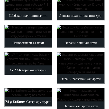
Шабакаи нахи шишагини
Лентаи нахи шишагини худи
тобовар ба сілтӣ ...
илтиёмӣ, Mesh Drywall ...
Пайвастшавӣ аз нахи
Экрани пашшаи нахи
шишагини гипсокартони худи
шишагини торҳои магас 18*...
илтиёмӣ...
17 * 14 тори хокистарии
Экрани равзанаи ҳашароти
муҳофизаткунандаи нахи
рӯъёи яктарафа / магас...
шишагӣ ...
75g 5x5mm Сафед арматураи
Экрани ҳашароти нахи