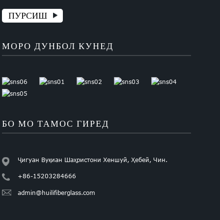
ПУРСИШ
МОРО ДУНБОЛ КУНЕД
БО МО ТАМОС ГИРЕД
Ҷигуан Вуқиан Шаҳристони Хеншуй, Ҳебей, Чин.
+86-15203284666
admin@huilifiberglass.com