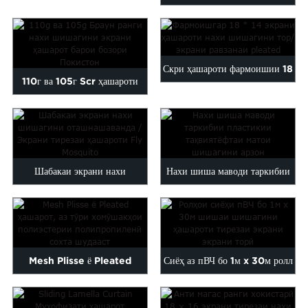
бетони нахи шиша ...
шишагини қаҳваранг содир
карда мешавад ...
Скри ҳашароти фармоишии 18
110г ва 105г Scr ҳашароти
* 14 яди нахи шишагӣ ...
нахи шишагини қаҳваранг...
Шабакаи экрани нахи
Нахи шиша маводи таркибии
шишагини оташ тобовар /
пластикии мустаҳкамшуда ...
Insect Fly Mos...
Mesh Plisse ё Pleated
Сиёҳ аз пВЧ бо 1м x 30м ролл
ҳашарот, сохташуда аз полиэст
нахи шишагини ҳашарот...