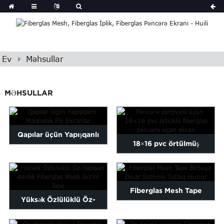
Ev
Məhsullar
MƏHSULLAR
Qapılar üçün Yapışqanlı
18×16 pvc örtülmüş
Maqnetik Fly Ekranlar
fiberglas pəncərə uçan s...
Fiberglas Mesh Tape
Yüksək Özlülüklü Öz-
Birbaşa Wave Tətbiq...
Yapışan Akril Fiberglas...