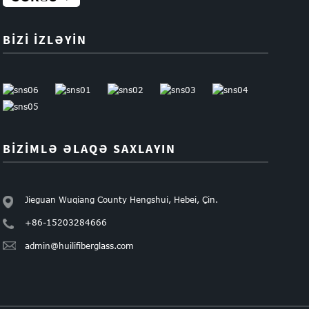
BIZI İZLƏYIN
BIZIMLƏ ƏLAQƏ SAXLAYIN
Jieguan Wuqiang County Hengshui, Hebei, Çin.
+86-15203284666
admin@huilifiberglass.com