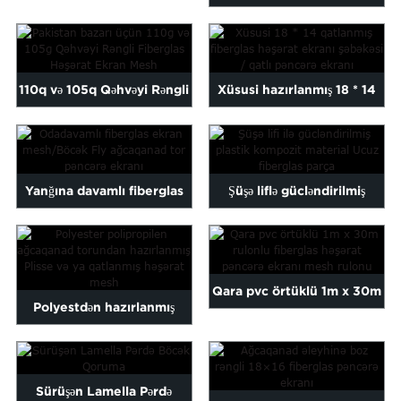
Armaturbeton Fibergla...
Həşərat Ekranı İxrac edilən...
110q və 105q Qəhvəyi Rəngli
Xüsusi hazırlanmış 18 * 14
Fiberglas Həşərat Scr...
qatlanmış fiberglas həşərat
pərdəsi...
Yanğına davamlı fiberglas
Şüşə liflə gücləndirilmiş
ekran mesh/Insect Fly
plastik kompozit material...
Mos...
Qara pvc örtüklü 1m x 30m
Polyestdən hazırlanmış
rulonlu fiberglas həşərat...
plisse və ya qat-qat həşərat
mesh...
Sürüşən Lamella Pərdə