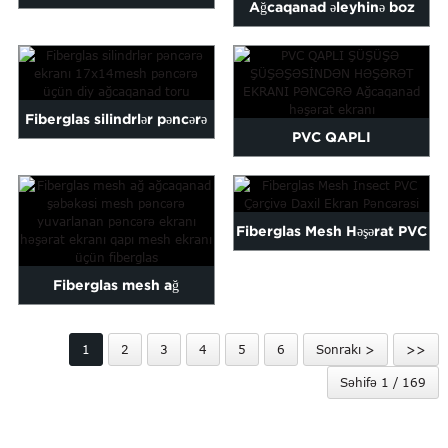
Ağcaqanad əleyhinə boz
Böcək Qoruma
rəngli 18×16 fiberglas...
Fiberglas silindrlər pəncərə
PVC QAPLI
ekranı diy ağcaqanad n ...
ŞÜŞÜŞÜŞÜŞÜŞÜŞMƏSƏN
BÖŞƏK EKRANI PƏNCƏRƏ
Fiberglas Mesh Həşərat PVC
MƏSQİ...
Çərçivə Yerləşdirmə Ekranı ...
Fiberglas mesh ağ
ağcaqanad toru mesh
1
2
3
4
5
6
Sonrakı >
>>
pəncərə ro ...
Səhifə 1 / 169