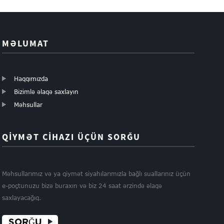
MƏLUMAT
Haqqımızda
Bizimlə əlaqə saxlayın
Məhsullar
QİYMƏT CİHAZI ÜÇÜN SORĞU
Məhsullarımız və ya qiymət siyahılarımızla bağlı suallarınız üçün
e-poçtunuzu bizə buraxın və biz 24 saat ərzində əlaqə
saxlayacağıq.
SORĞU