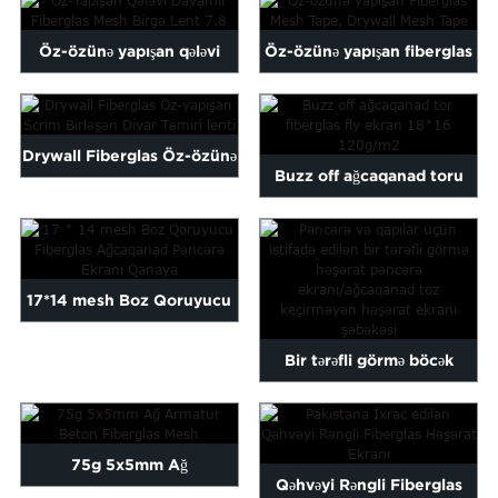
Öz-özünə yapışan qələvi
Öz-özünə yapışan fiberglas
davamlı fiberglas mesh ...
mesh lent, alçıpan Mes...
Drywall Fiberglas Öz-özünə
Buzz off ağcaqanad toru
Yapışqan Scrim Birləşməsi...
fiberglas fly ekran 18*...
17*14 mesh Boz Qoruyucu
Fiberglas Ağcaqanad ...
Bir tərəfli görmə böcək
pəncərə ekranı/ağcaqanad...
75g 5x5mm Ağ
Qəhvəyi Rəngli Fiberglas