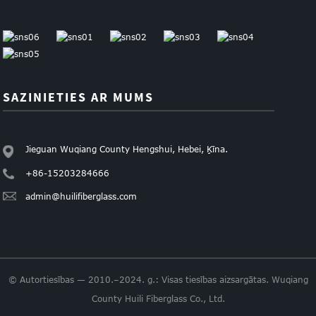
SAZINIETIES AR MUMS
Jieguan Wuqiang County Hengshui, Hebei, Ķīna.
+86-15203284666
admin@huilifiberglass.com
© Autortiesības — 2010.–2024. g.: Visas tiesības aizsargātas. Wuqiang
County Huili Fiberglass Co., Ltd.