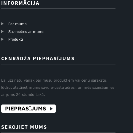
INFORMĀCIJA
Par mums
Sazinieties ar mums
Produkti
CENRĀDŽA PIEPRASĪJUMS
Lai uzzinātu vairāk par mūsu produktiem vai cenu sarakstu,
lūdzu, atstājiet mums savu e-pasta adresi, un mēs sazināsimies
ar jums 24 stundu laikā.
PIEPRASĪJUMS
SEKOJIET MUMS