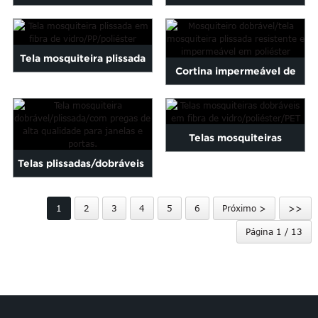
impermeável plissada
de fios de renda plissada...
contra insetos
Tela mosquiteira plissada
Cortina impermeável de
em fibra de
poliéster resistente com
vidro/PP/poliéster...
pregas e proteção contra
Telas mosquiteiras
insetos e vento...
Telas plissadas/dobráveis ​​
dobráveis ​​em fibra de
de alta qualidade para
vidro/poliéster/PET
1
2
3
4
5
6
Próximo >
>>
janelas e portas...
Página 1 / 13