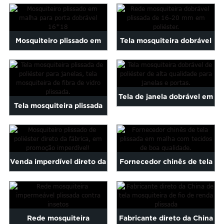
de poliéster, tela plissada...
poliéster...
Mosquiteiro plissado em
Tela mosquiteira dobrável
malha para cortina
com malha plissada de 16 a
dobrável...
20 mm...
Tela de janela dobrável em
Tela mosquiteira plissada
poliéster da melhor
de poliéster para janelas...
qualidade...
Venda imperdível direto da
Fornecedor chinês de tela
fábrica: Mosquiteiro
plissada em malha...
plissado em poliéster...
Rede mosquiteira
Fabricante direto da China