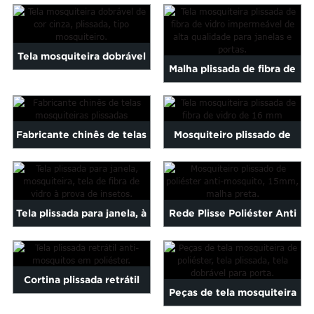
com malha plissada de 16 a
dobrável em malha
20 mm...
plissada...
Tela mosquiteira dobrável
Malha plissada de fibra de
plissada na cor cinza...
vidro impermeável de alta
qualidade...
Fabricante chinês de telas
Mosquiteiro plissado de
mosquiteiras plissadas
fibra de vidro de 16 mm...
Tela plissada para janela, à
Rede Plisse Poliéster Anti
prova de mosquitos e
Mosquito 15mm Plisse ...
moscas...
Cortina plissada retrátil
Peças de tela mosquiteira
anti-mosquito em