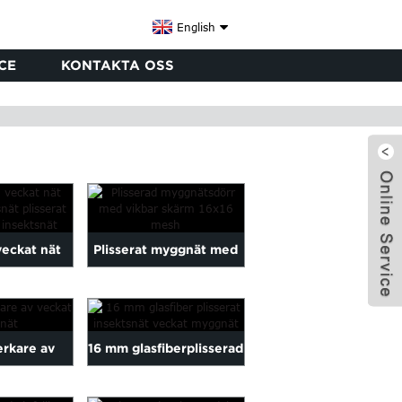
English
CE
KONTAKTA OSS
eckat nät
Plisserat myggnät med
ektsnät...
vikbar skärm...
x
verkare av
16 mm glasfiberplisserad
myggnät
insektsnät veckad