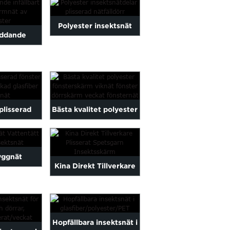
mosquito...
Polyester insektsnät
ddande
delar plissenät PL...
lbar
rveckad
m...
plisserad
Bästa kvalitet polyester
 fönster ...
fönsterskärm vikbar ne
...
yggnät
Kina Direkt Tillverkare
t veckat
Plisserad Spetsgarn
tsnät
Ins...
Hopfällbara insektsnät i