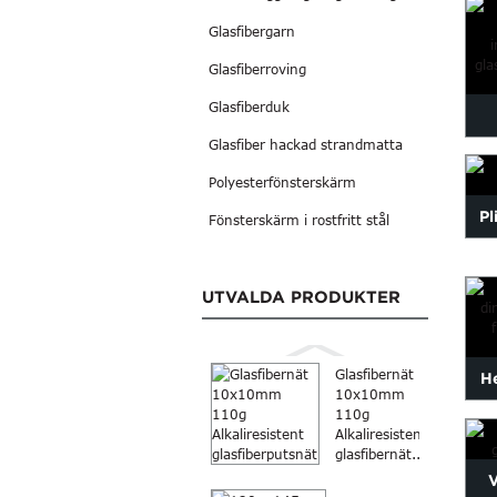
Glasfibergarn
Glasfiberroving
Glasfiberduk
Glasfiber hackad strandmatta
Polyesterfönsterskärm
ins
Pl
Fönsterskärm i rostfritt stål
UTVALDA PRODUKTER
Glasfibernät
He
10x10mm
110g
di
Alkaliresistent
glasfibernät...
V