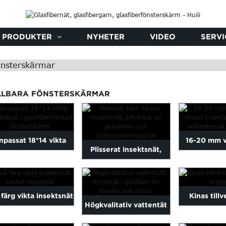
PRODUKTER
NYHETER
VIDEO
SERVI
önsterskärmar
LLBARA FÖNSTERSKÄRMAR
npassat 18*14 vikta
16-20 mm v
Plisserat insektsnät,
insektsskärmar i
vikbart ins
tillverkat av polyester...
glasfiber ...
 färg vikta insektsnät
Kinas till
Högkvalitativ vattentät
veckade mo ...
veckat 
glasfiberplissenät ...