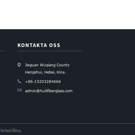
KONTAKTA OSS
Jieguan Wuqiang County
Hengshui, Hebei, Kina.
+86-15203284666
admin@huilifiberglass.com
förbehållna.