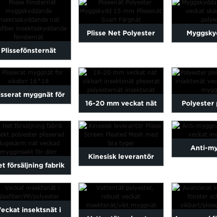
Plisse Net Polyester
Myggsky
Plissefönsternät
Anti Mosquito 15mm
infäl
Myggskyddande
Plisse ...
polyeste
ektsskyddande nät ...
skär
isserat myggnät för
16-20 mm veckat nät
Polyester 
vikbara skärmar
vikbart insektsnät...
insektsnät för
Anti-m
Kinesisk leverantör
t försäljning fabrik
Vattentät
Plisse Screen Pleated
rekt polyester plisse
insek
Mesh With...
flugskydd ...
eckat insektsnät i