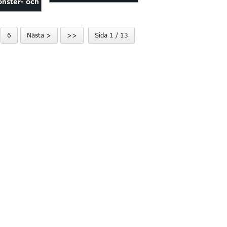
önster- och
glasfiber/polyester/PET
rm för
6
Nästa >
>>
Sida 1 / 13
sserade/...