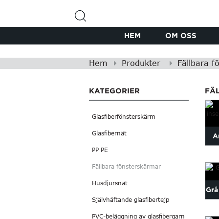
HEM
OM OSS
Hem
Produkter
Fällbara f
KATEGORIER
FÄ
Glasfiberfönsterskärm
Glasfibernät
A
PP PE
Fällbara fönsterskärmar
Husdjursnät
Grå
Självhäftande glasfibertejp
PVC-beläggning av glasfibergarn