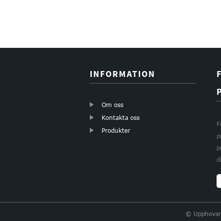
Myggskyddande
grå färg 18×16
glasfiberfönster...
INFORMATION
Glasfiberrullar
fönsterskärm
gör-det-själv
myggnät för...
Om oss
Kontakta oss
PVC-belagd
F
insektsskydd
Produkter
i glasfiber för
p
fönster,
p
myggskydd
d
...
Glasfibernät
myggnät fönster
© Upphovsrä
upprullningsbart...