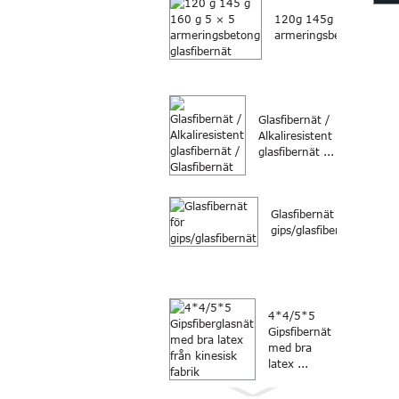
120g 145g 160g 5×5
gla
armeringsbetongfiber...
Glasfibernät /
Alkaliresistent
glasfibernät ...
Glasfibernät för
gips/glasfibernät
4*4/5*5
Gipsfibernät
med bra
latex ...