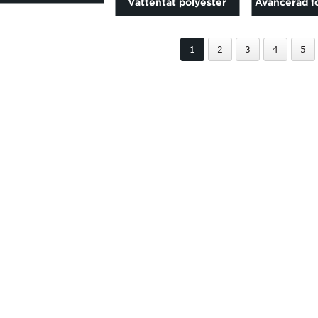
Vattentät polyester
Avancerad f
sfiber/PP/polyester...
robust veckad
dörrskä
1
2
3
4
5
insektsvindjacka...
vikbara/pli