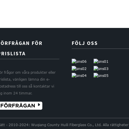
FÖRFRÅGAN FÖR
FÖLJ OSS
PRISLISTA
ör frågor om våra produkter eller
rislista, vänligen lämna din e-
ostadress till oss så kontaktar vi
ig inom 24 timmar.
FÖRFRÅGAN
tt - 2010-2024: Wuqiang County Huili Fiberglass Co., Ltd. Alla rättigheter 