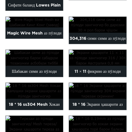
Сифати баланд Lowes Plain
зангногир қувват баланд / сим
Weave 316 304 SS Stain...
ро ...
Magic Wire Mesh аз пӯлоди
304,316 сими сими аз пӯлоди
зангногир ва Кинг Конг ...
зангногир бо 30м ...
Шабакаи сими аз пӯлоди
11 × 11 фикрию аз пӯлоди
зангногир барои асбобҳои
зангногир 316 / 304 insec ...
тиббӣ ...
18 * 16 ss304 Mesh Хокаи
18 * 16 Экрани ҳашароти аз
Камушки аз пӯлоди зангногир
пӯлоди зангногир 304 дараҷаи
...
S...