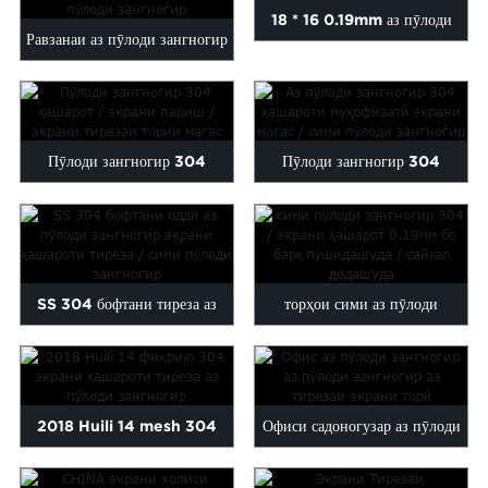
18 * 16 0.19mm аз пӯлоди
Равзанаи аз пӯлоди зангногир
зангногир хокаи Камушки дар
/ торҳои тиреза / зангногир ...
дохили ...
Пӯлоди зангногир 304
Пӯлоди зангногир 304
ҳашарот / экрани париш /
пашшаи ҳашароти амниятӣ ...
магас...
SS 304 бофтани тиреза аз
торҳои сими аз пӯлоди
пӯлоди зангногир ҳашарот...
зангногир печонидашуда /
сайқалёфта ...
2018 Huili 14 mesh 304
Офиси садоногузар аз пӯлоди
тирезаи аз пӯлоди зангногир
зангногир, шамоли амнияти...