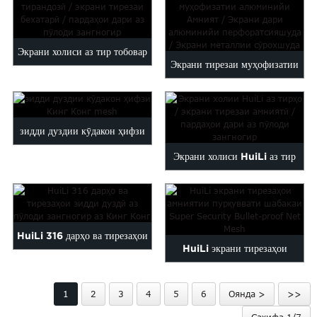
ман ...
Экрани холиси аз тир тобовар
Экрани тирезаи муҳофизатии
ЧИН / равзанаи бехатарӣ ...
алюминийи ...
зидди дуздии кӯдакон ҳифзи
Экрани холиси HuiLi аз тир
Кинг Конг mesh
тобовар / тирезаи амниятӣ ...
HuiLi 316 дарҳо ва тирезаҳои
HuiLi экрани тирезаҳои
зидди дуздӣ King kon...
амниятии пурқуввати торӣ ...
1
2
3
4
5
6
Оянда >
>>
Саҳифа 1/7