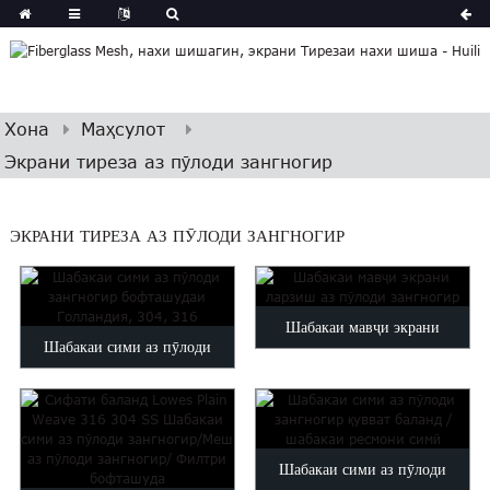
Хона
Маҳсулот
Экрани тиреза аз пӯлоди зангногир
ЭКРАНИ ТИРЕЗА АЗ ПӮЛОДИ ЗАНГНОГИР
Шабакаи мавҷи экрани
Шабакаи сими аз пӯлоди
ларзиши пӯлоди зангногир ...
зангногир бофташудаи
Голландия, 30...
Шабакаи сими аз пӯлоди