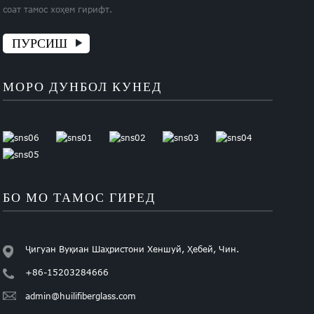
соат тамос хоҳем гирифт.
ПУРСИШ
МОРО ДУНБОЛ КУНЕД
БО МО ТАМОС ГИРЕД
Ҷигуан Вуқиан Шаҳристони Хеншуй, Ҳебей, Чин.
+86-15203284666
admin@huilifiberglass.com