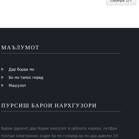
МАЪЛУМОТ
Дар бораи мо
Бо мо тамос гиред
Маҳсулот
ПУРСИШ БАРОИ НАРХГУЗОРИ
Барои дархост дар бораи маҳсулот ё рӯйхати нархҳо, лутфан
почтаи электронии худро ба мо гузоред ва мо дар давоми 24