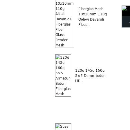
p
Fiberglas Mesh
10x10mm 110g
Qələvi Davamlı
Fiber...
müd
120q 145q 160q
5×5 Dəmir-beton
Lif...