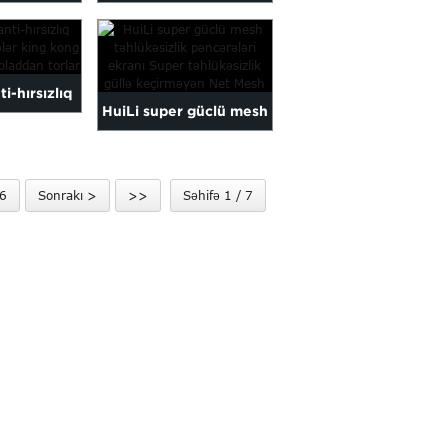
əhlükəsizlik
Qoruyucu Pəncərə Ekranı
si...
/ P...
i-hırsızlıq
HuiLi super güclü mesh
ərələr kral
təhlükəsizlik pəncərə
..
ekranı...
6
Sonrakı >
>>
Səhifə 1 / 7