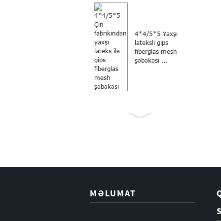
4*4/5*5 Yaxşı
lateksli gips
fiberglas mesh
şəbəkəsi ...
Ağcaqanadlara
qarşı boz rəngli
18×16 fiberglas
külək...
MƏLUMAT