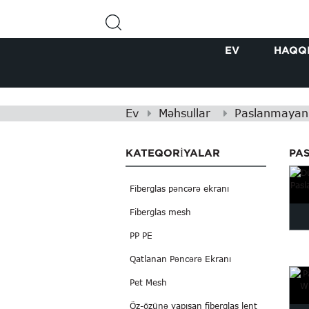
EV
HAQQ
Ev
Məhsullar
Paslanmayan 
KATEQORIYALAR
PA
Fiberglas pəncərə ekranı
Fiberglas mesh
PP PE
Tox
Qatlanan Pəncərə Ekranı
P
Pet Mesh
Öz-özünə yapışan fiberglas lent