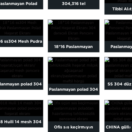
aslanmayan Polad
304,316 tel
Tibbi Alə
rli Tel Mesh və King
paslanmayan polad tel
Paslanmayan
Kong N...
hörgü 30m...
Mesh
16 ss304 Mesh Pudra
18*16 Paslanmayan
Paslanmay
oyalı Paslanmayan
Polad Həşərat Ekranı 304
Pəncərə / Pə
Polad ...
dərəcəli S...
Paslanma
lanmayan polad 304
SS 304 düz
Paslanmayan polad 304
öcək / uçan ekran /
paslanmay
təhlükəsizlik həşərat
ağcaqanad...
pəncərə hə
milçək ağcaqanad...
8 Huili 14 mesh 304
Ofis səs keçirməyən
CHINA güllə