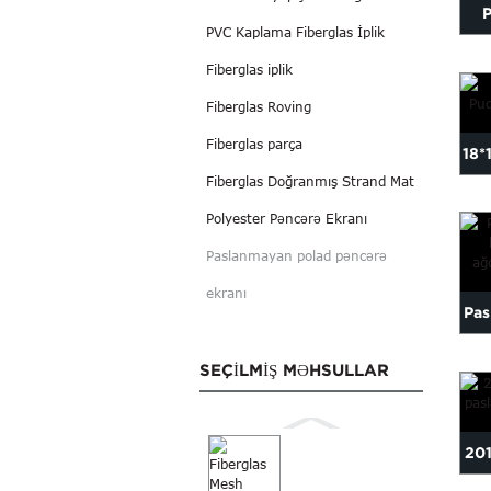
P
PVC Kaplama Fiberglas İplik
Seh
Fiberglas iplik
Fiberglas Roving
Fiberglas parça
18*
Fiberglas Doğranmış Strand Mat
B
Polyester Pəncərə Ekranı
Paslanmayan polad pəncərə
ekranı
Pas
b
SEÇILMIŞ MƏHSULLAR
201