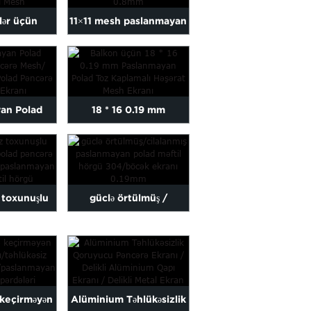
tlər üçün
11×11 mesh paslanmayan
 Polad Tel
polad 316/304 insec...
...
an Polad
18 * 16 0.19 mm
ncərə Mesh /
Paslanmayan Polad Toz
yan ...
Boyanmış İç...
 toxunuşlu
güclə örtülmüş /
an polad
cilalanmış paslanmayan
şərat...
polad mesh...
 keçirməyən
Alüminium Təhlükəsizlik