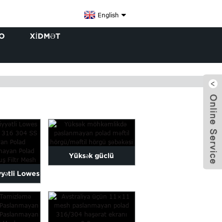
English
O
XIDMƏT
Yüksək güclü
yyətli Lowes
paslanmayan polad tel
x
uq 316 304
hörgü / tel ro ...
ə...