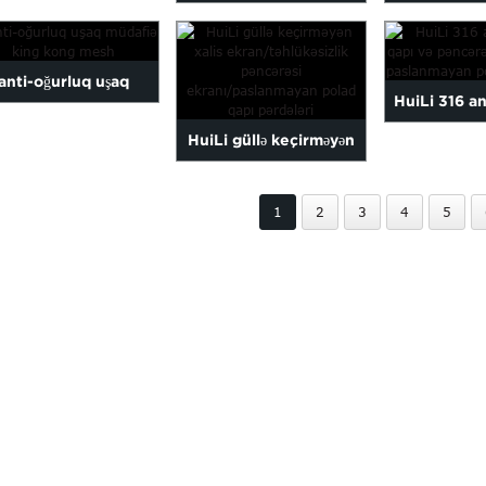
aslanmayan polad
paslanmayan polad
xalis ekran/t
pəncərə i...
təhlükəsizlik küləyi...
pəncərə
anti-oğurluq uşaq
HuiLi 316 ant
afiə king kong mesh
HuiLi güllə keçirməyən
qapı və pənc
xalis ekran/təhlükəsizlik
kon.
1
2
3
4
5
pəncərəsi...