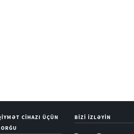
QİYMƏT CİHAZI ÜÇÜN
BIZI İZLƏYIN
SORĞU