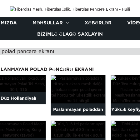
IMIZDA
MƏHSULLAR
XƏBƏRLƏR
VIDE
BIZIMLƏ ƏLAQƏ SAXLAYIN
polad pəncərə ekranı
SLANMAYAN POLAD PƏNCƏRƏ EKRANI
Düz Hollandiyalı
Paslanmayan poladdan
Yüksək keyfi
uculuq Paslanmayan
titrəyən ekran mesh
Düz Toxucul
olad Tel Mesh, 30...
dalğa şəbəkəsi...
SS Lək