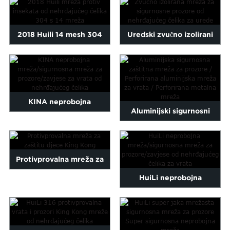
tkanja...
premazom/poliranjem...
2018 Huili 14 mesh 304
Uredski zvučno izolirani
prozor od nehrđajućeg
sigurnosni vjetrobran od
čelika i...
nehrđajućeg čelika...
KINA neprobojna
Aluminijski sigurnosni
mreža/sigurnosni prozor
zaštitni ekran za prozore/
s...
Pe...
Protivprovalna mreža za
HuiLi neprobojna
zaštitu djece King Kong
mreža/sigurnosni prozor...