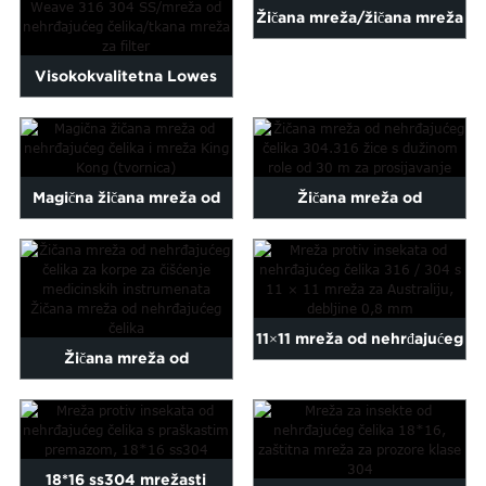
Žičana mreža/žičana mreža
visoke čvrstoće od
Visokokvalitetna Lowes
nehrđajućeg čelika...
obična tkanina 316 304 SS
nehrđajuća...
Magična žičana mreža od
Žičana mreža od
nehrđajućeg čelika i King
nehrđajućeg čelika 304.316
Kong N...
žice sa 30m...
11×11 mreža od nehrđajućeg
Žičana mreža od
čelika 316 / 304 insekt...
nehrđajućeg čelika za
medicinske instrumente...
18*16 ss304 mrežasti