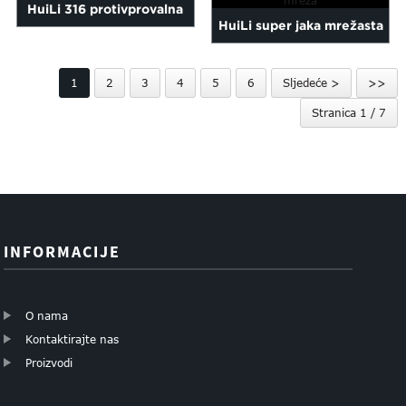
HuiLi 316 protivprovalna
HuiLi super jaka mrežasta
vrata i prozori king kon...
sigurnosna mreža za
1
2
3
4
5
6
Sljedeće >
>>
prozore...
Stranica 1 / 7
INFORMACIJE
O nama
Kontaktirajte nas
Proizvodi