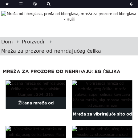
Dom
Proizvodi
Mreža za prozore od nehrđajućeg čelika
MREŽA ZA PROZORE OD NEHRĐAJUĆEG ČELIKA
Žičana mreža od
Mreža za vibrirajuće sito od
nehrđajućeg čelika s
nehrđajućeg čelika s
običnim holandskim
valovima...
tkanjem, 30...