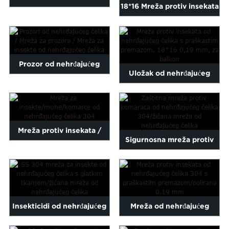
18*16 Mreža protiv insekata
nehrđajući čelik s
od nehrđajućeg čelika 304
praškastim premazom ...
klase S...
Prozor od nehrđajućeg
Uložak od nehrđajućeg
čelika / Mreža za prozore /
čelika s praškastim
Nehrđajući ...
premazom 18*16 0,19 mm...
Mreža protiv insekata /
Sigurnosna mreža protiv
muha / komaraca od
insekata i komaraca od
nehrđajućeg čelika 304...
nehrđajućeg čelika 304...
Insekticidi od nehrđajućeg
Mreža od nehrđajućeg
čelika SS 304 običnog
čelika s praškastim