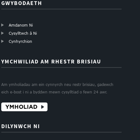
GWYBODAETH
Amdanom Ni
Cysylltwch â Ni
Cynhyrchion
YMCHWILIAD AM RHESTR BRISIAU
Am ymholiadau am ein cynnyrch neu restr brisiau, gadewch
eich e-bost i ni a byddwn mewn cysylltiad o fewn 24 awr.
YMHOLIAD
DILYNWCH NI