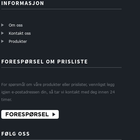
INFORMASJON
Om oss
Kontakt oss
Produkter
FORESPØRSEL OM PRISLISTE
For spørsmål om våre produkter eller prislister, vennligst legg
igjen e-postadressen din, så tar vi kontakt med deg innen 24
timer.
FORESPØRSEL
FØLG OSS