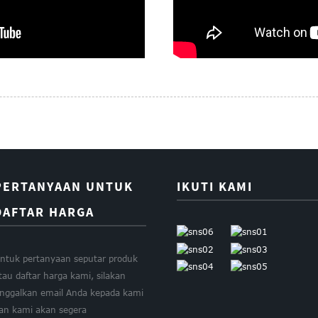
PERTANYAAN UNTUK
IKUTI KAMI
DAFTAR HARGA
ntuk pertanyaan seputar produk
tau daftar harga kami, silakan
inggalkan email Anda kepada kami
an kami akan segera