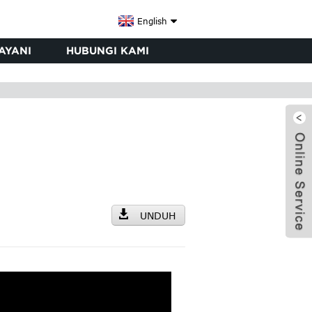
English
AYANI
HUBUNGI KAMI
W
UNDUH
x