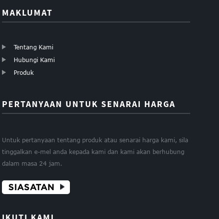
MAKLUMAT
Tentang Kami
Hubungi Kami
Produk
PERTANYAAN UNTUK SENARAI HARGA
Untuk pertanyaan tentang produk atau senarai harga kami, sila
tinggalkan e-mel anda kepada kami dan kami akan berhubung
dalam masa 24 jam.
SIASATAN
IKUTI KAMI